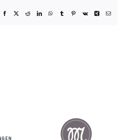
Facebook
X
Reddit
LinkedIn
WhatsApp
Tumblr
Pinterest
Vk
Xing
E-
Mail
NGEN