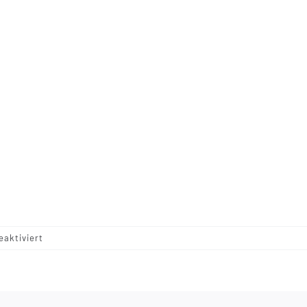
für
aktiviert
IMG_8887