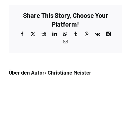
Share This Story, Choose Your
Platform!
Facebook
X
Reddit
LinkedIn
WhatsApp
Tumblr
Pinterest
Vk
Xing
E-
Mail
Über den Autor:
Christiane Meister