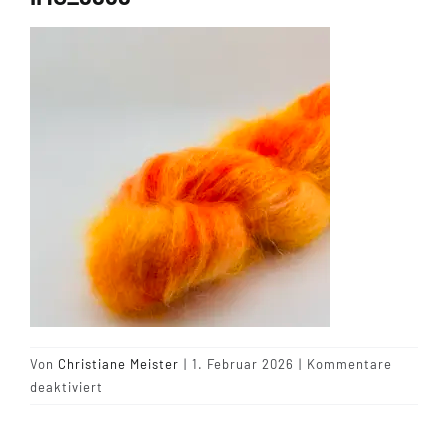
Tipps & Infos
Münster Yarn
Wollfestivals
Kontakt
Von
Christiane Meister
|
1. Februar 2026
|
Kommentare
für
deaktiviert
IMG_8868