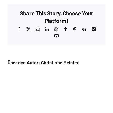
Share This Story, Choose Your
Platform!
Facebook
X
Reddit
LinkedIn
WhatsApp
Tumblr
Pinterest
Vk
Xing
E-
Mail
Über den Autor:
Christiane Meister