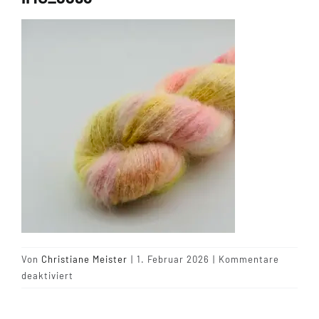
Tipps & Infos
Münster Yarn
Wollfestivals
Kontakt
Von
Christiane Meister
|
1. Februar 2026
|
Kommentare
für
deaktiviert
IMG_8893