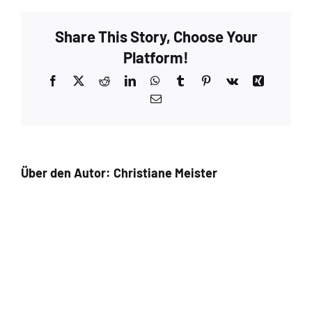
Taupe
–
Share This Story, Choose Your
Extra
7
Platform!
Facebook
X
Reddit
LinkedIn
WhatsApp
Tumblr
Pinterest
Vk
Xing
E-
Mail
Über den Autor:
Christiane Meister