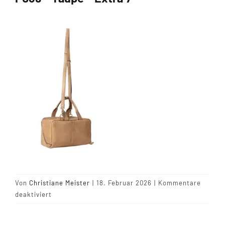
Tipps & Infos
Münster Yarn
Wollfestivals
Kontakt
Von
Christiane Meister
|
18. Februar 2026
|
Kommentare
für
deaktiviert
P039
–