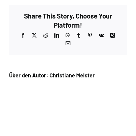
Burned
Tan
Share This Story, Choose Your
–
Extra
Platform!
6
Facebook
X
Reddit
LinkedIn
WhatsApp
Tumblr
Pinterest
Vk
Xing
E-
Mail
Über den Autor:
Christiane Meister