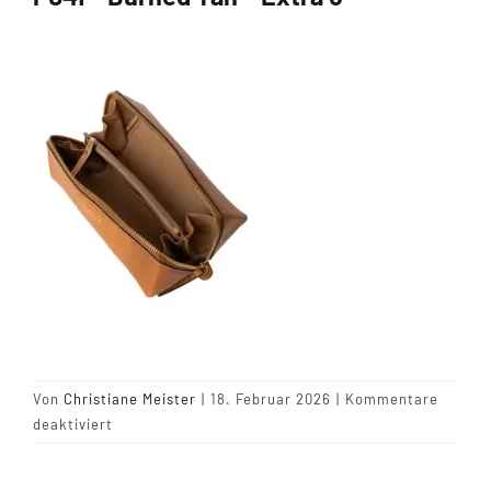
Tipps & Infos
Münster Yarn
Wollfestivals
Kontakt
Von
Christiane Meister
|
18. Februar 2026
|
Kommentare
für
deaktiviert
P041
–