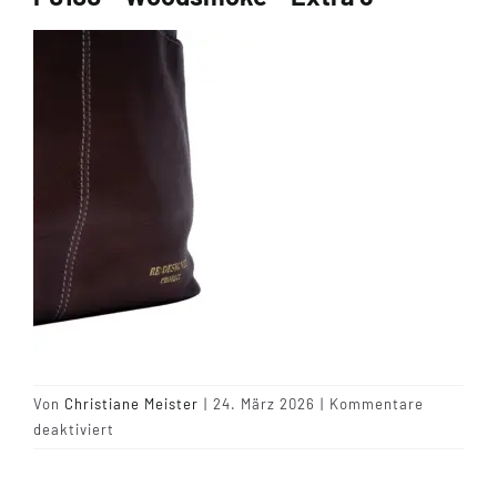
Tipps & Infos
Münster Yarn
Wollfestivals
Kontakt
Von
Christiane Meister
|
24. März 2026
|
Kommentare
für
deaktiviert
P0100
–