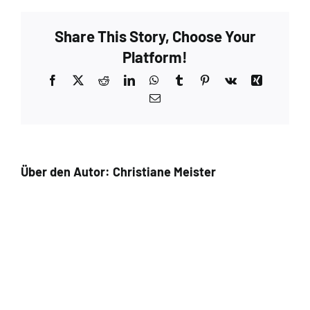
Woodsmoke
–
Share This Story, Choose Your
Extra
3
Platform!
Facebook
X
Reddit
LinkedIn
WhatsApp
Tumblr
Pinterest
Vk
Xing
E-
Mail
Über den Autor:
Christiane Meister