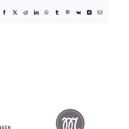
Facebook
X
Reddit
LinkedIn
WhatsApp
Tumblr
Pinterest
Vk
Xing
E-
Mail
NGEN