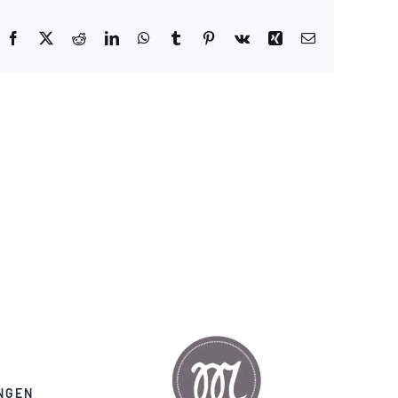
Facebook
X
Reddit
LinkedIn
WhatsApp
Tumblr
Pinterest
Vk
Xing
E-
Mail
NGEN