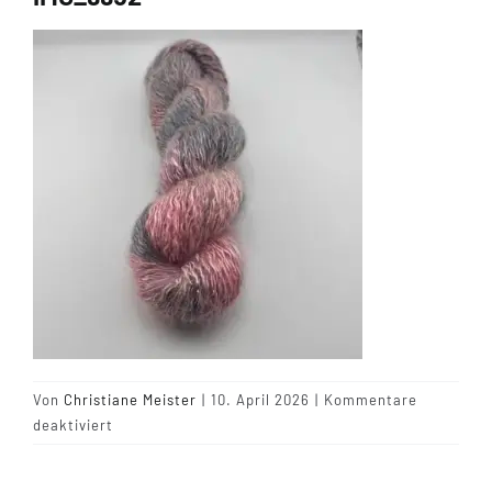
Tipps & Infos
Münster Yarn
Wollfestivals
Kontakt
Von
Christiane Meister
|
10. April 2026
|
Kommentare
für
deaktiviert
IMG_9952