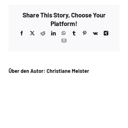
Share This Story, Choose Your
Platform!
Facebook
X
Reddit
LinkedIn
WhatsApp
Tumblr
Pinterest
Vk
Xing
E-
Mail
Über den Autor:
Christiane Meister