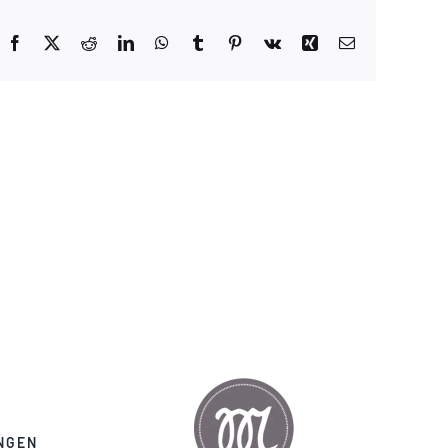
Facebook
X
Reddit
LinkedIn
WhatsApp
Tumblr
Pinterest
Vk
Xing
E-
Mail
NGEN