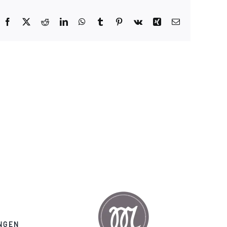
Facebook
X
Reddit
LinkedIn
WhatsApp
Tumblr
Pinterest
Vk
Xing
E-
Mail
NGEN