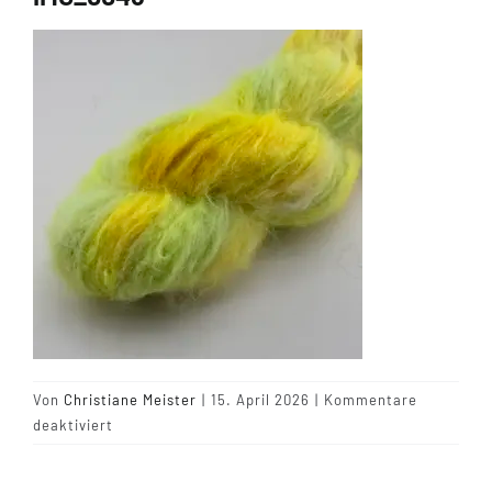
Tipps & Infos
Münster Yarn
Wollfestivals
Kontakt
Von
Christiane Meister
|
15. April 2026
|
Kommentare
für
deaktiviert
IMG_0046