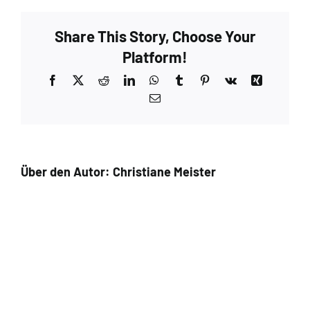
Share This Story, Choose Your
Platform!
Facebook
X
Reddit
LinkedIn
WhatsApp
Tumblr
Pinterest
Vk
Xing
E-
Mail
Über den Autor:
Christiane Meister