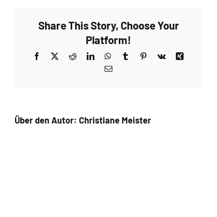
Taupe
–
Share This Story, Choose Your
Extra
2
Platform!
Facebook
X
Reddit
LinkedIn
WhatsApp
Tumblr
Pinterest
Vk
Xing
E-
Mail
Über den Autor:
Christiane Meister