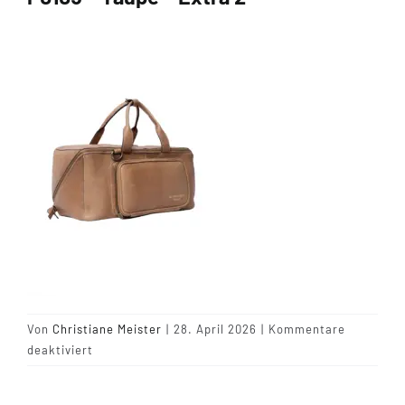
Tipps & Infos
Münster Yarn
Wollfestivals
Kontakt
Von
Christiane Meister
|
28. April 2026
|
Kommentare
für
deaktiviert
P0105
–