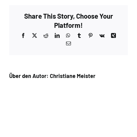
Walnut
–
Share This Story, Choose Your
Extra
1
Platform!
Facebook
X
Reddit
LinkedIn
WhatsApp
Tumblr
Pinterest
Vk
Xing
E-
Mail
Über den Autor:
Christiane Meister