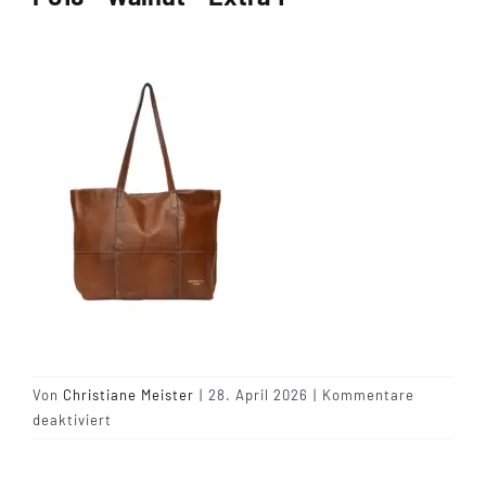
Tipps & Infos
Münster Yarn
Wollfestivals
Kontakt
Von
Christiane Meister
|
28. April 2026
|
Kommentare
für
deaktiviert
P019
–