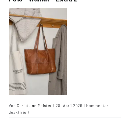
Tipps & Infos
Münster Yarn
Wollfestivals
Kontakt
Von
Christiane Meister
|
28. April 2026
|
Kommentare
für
deaktiviert
P019
–