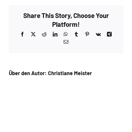
Walnut
–
Share This Story, Choose Your
Extra
2
Platform!
Facebook
X
Reddit
LinkedIn
WhatsApp
Tumblr
Pinterest
Vk
Xing
E-
Mail
Über den Autor:
Christiane Meister