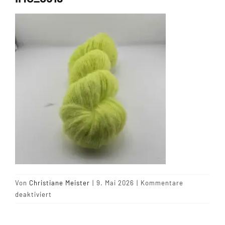
Tipps & Infos
Münster Yarn
Wollfestivals
Kontakt
Von
Christiane Meister
|
9. Mai 2026
|
Kommentare
für
deaktiviert
IMG_0519