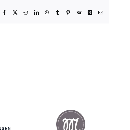
Facebook
X
Reddit
LinkedIn
WhatsApp
Tumblr
Pinterest
Vk
Xing
E-
Mail
NGEN