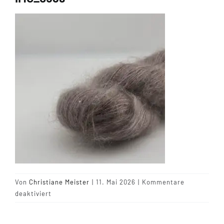
Tipps & Infos
Münster Yarn
Wollfestivals
Kontakt
Von
Christiane Meister
|
11. Mai 2026
|
Kommentare
für
deaktiviert
IMG_0589