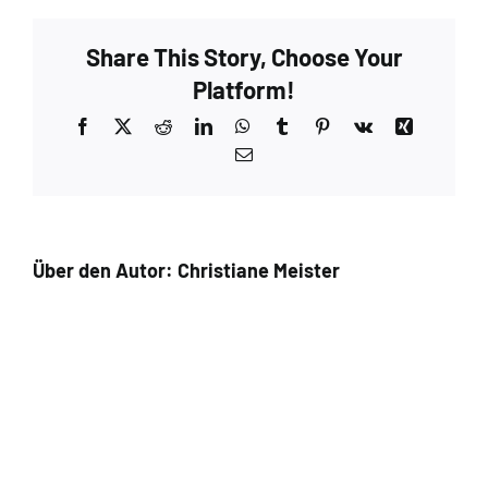
Share This Story, Choose Your
Platform!
Facebook
X
Reddit
LinkedIn
WhatsApp
Tumblr
Pinterest
Vk
Xing
E-
Mail
Über den Autor:
Christiane Meister