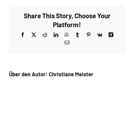
Share This Story, Choose Your
Platform!
Facebook
X
Reddit
LinkedIn
WhatsApp
Tumblr
Pinterest
Vk
Xing
E-
Mail
Über den Autor:
Christiane Meister