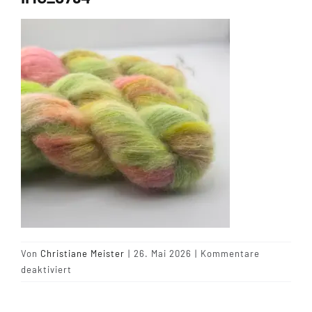
Tipps & Infos
Münster Yarn
Wollfestivals
Kontakt
Von
Christiane Meister
|
26. Mai 2026
|
Kommentare
für
deaktiviert
IMG_0794