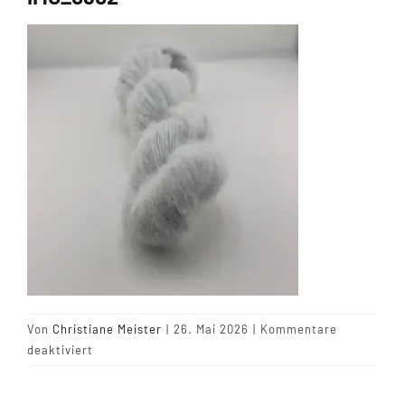
Tipps & Infos
Münster Yarn
Wollfestivals
Kontakt
Von
Christiane Meister
|
26. Mai 2026
|
Kommentare
für
deaktiviert
IMG_0802