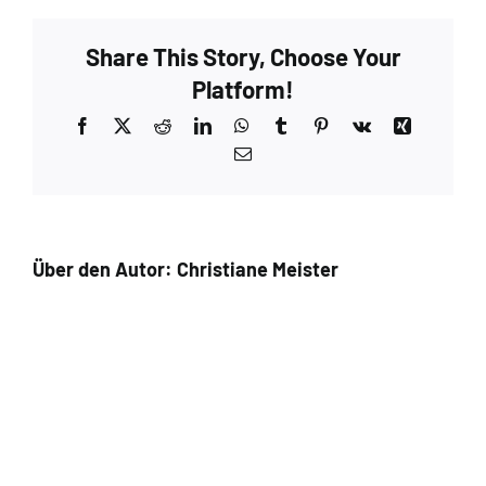
Share This Story, Choose Your
Platform!
Facebook
X
Reddit
LinkedIn
WhatsApp
Tumblr
Pinterest
Vk
Xing
E-
Mail
Über den Autor:
Christiane Meister