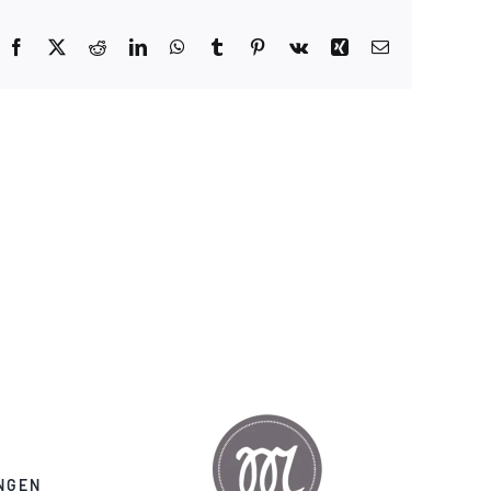
Facebook
X
Reddit
LinkedIn
WhatsApp
Tumblr
Pinterest
Vk
Xing
E-
Mail
NGEN