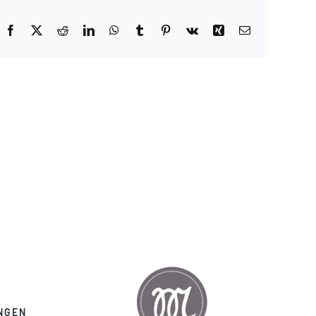
Facebook
X
Reddit
LinkedIn
WhatsApp
Tumblr
Pinterest
Vk
Xing
E-
Mail
NGEN