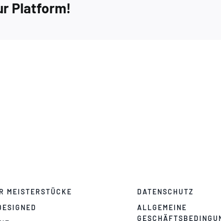
ur Platform!
Extra
2
R MEISTERSTÜCKE
DATENSCHUTZ
DESIGNED
ALLGEMEINE
GESCHÄFTSBEDINGU