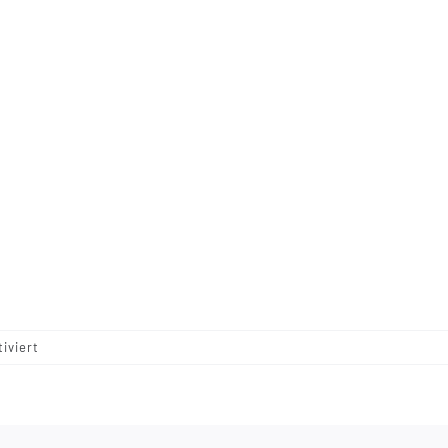
für
iviert
10010
–
Taupe
–