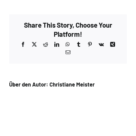
Suri_Wonderful
Grey_handdyed_Meisterstuecke_3
Share This Story, Choose Your
Platform!
Facebook
X
Reddit
LinkedIn
WhatsApp
Tumblr
Pinterest
Vk
Xing
E-
Mail
Über den Autor:
Christiane Meister