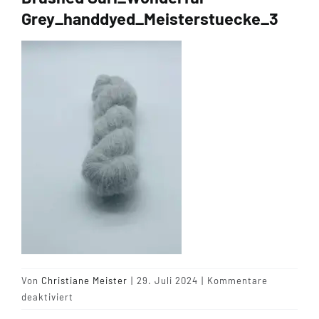
Grey_handdyed_Meisterstuecke_3
Tipps & Infos
Münster Yarn
Wollfestivals
Kontakt
Von
Christiane Meister
|
29. Juli 2024
|
Kommentare
für
deaktiviert
Brushed