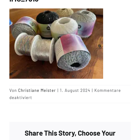
Tipps & Infos
Münster Yarn
Wollfestivals
Kontakt
Von
Christiane Meister
|
1. August 2024
|
Kommentare
für
deaktiviert
IMG_7913
Share This Story, Choose Your