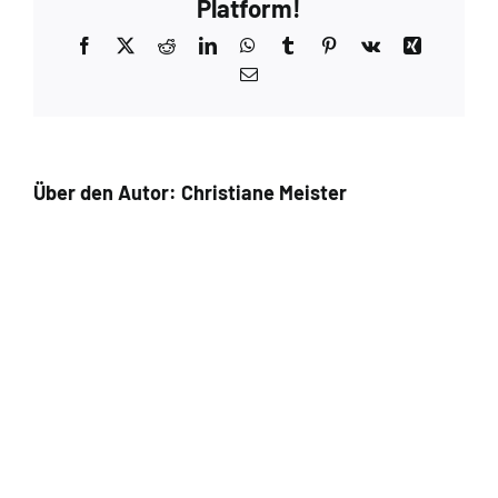
Platform!
Facebook
X
Reddit
LinkedIn
WhatsApp
Tumblr
Pinterest
Vk
Xing
E-
Mail
Über den Autor:
Christiane Meister