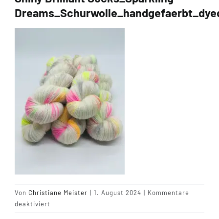
Dreams_Schurwolle_handgefaerbt_dyed
Tipps & Infos
Münster Yarn
Wollfestivals
Kontakt
Von
Christiane Meister
|
1. August 2024
|
Kommentare
für
deaktiviert
Shiny