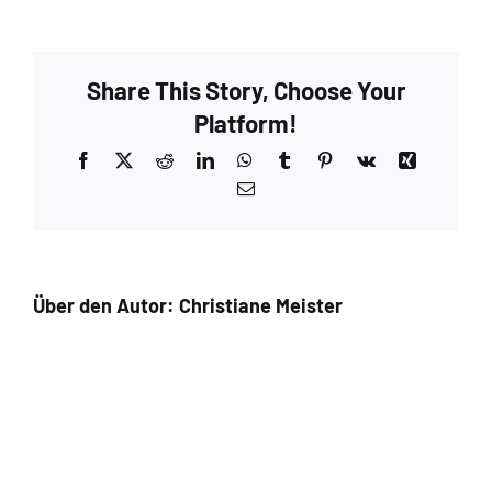
Brilliant
Socks_Sparkling
Dreams_Schurwolle_handgefaerbt_dyedyarn_Meiste
Share This Story, Choose Your
Platform!
Facebook
X
Reddit
LinkedIn
WhatsApp
Tumblr
Pinterest
Vk
Xing
E-
Mail
Über den Autor:
Christiane Meister