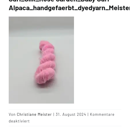
Alpaca_handgefaerbt_dyedyarn_Meiste
Tipps & Infos
Münster Yarn
Wollfestivals
Kontakt
Von
Christiane Meister
|
31. August 2024
|
Kommentare
für
deaktiviert
Suri_Silk_Rose