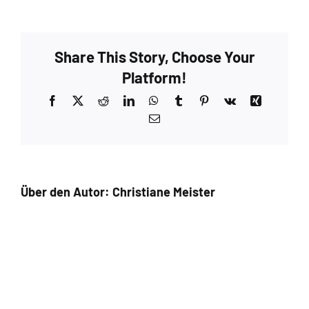
Garden_Baby
Suri
Alpaca_handgefaerbt_dyedyarn_Meister_stuecke_3
Share This Story, Choose Your
Platform!
Facebook
X
Reddit
LinkedIn
WhatsApp
Tumblr
Pinterest
Vk
Xing
E-
Mail
Über den Autor:
Christiane Meister