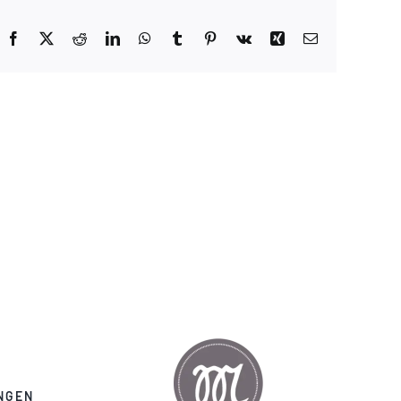
Facebook
X
Reddit
LinkedIn
WhatsApp
Tumblr
Pinterest
Vk
Xing
E-
Mail
NGEN