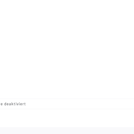
für
 deaktiviert
Brushed
Suri_Deep
Blue_handdyed_Meisterstuecke_7