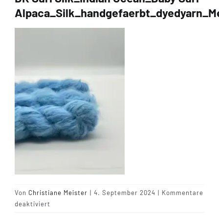
Alpaca_Silk_handgefaerbt_dyedyarn_M
Tipps & Infos
Münster Yarn
Wollfestivals
Kontakt
Von
Christiane Meister
|
4. September 2024
|
Kommentare
für
deaktiviert
DK