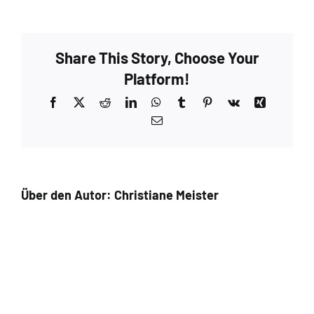
Suri
Silk_Indian
Ocean_Baby
Share This Story, Choose Your
Suri
Alpaca_Silk_handgefaerbt_dyedyarn_Meister_stuec
Platform!
Facebook
X
Reddit
LinkedIn
WhatsApp
Tumblr
Pinterest
Vk
Xing
E-
Mail
Über den Autor:
Christiane Meister