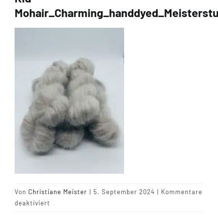
Mohair_Charming_handdyed_Meisterst
Tipps & Infos
Münster Yarn
Wollfestivals
Kontakt
Von
Christiane Meister
|
5. September 2024
|
Kommentare
für
deaktiviert
Kid