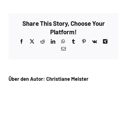
Mohair_Charming_handdyed_Meisterstuecke_1
Share This Story, Choose Your
Platform!
Facebook
X
Reddit
LinkedIn
WhatsApp
Tumblr
Pinterest
Vk
Xing
E-
Mail
Über den Autor:
Christiane Meister