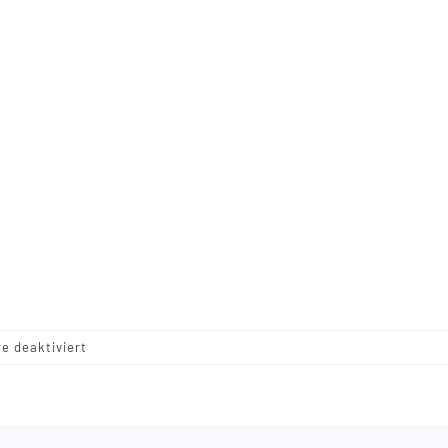
für
 deaktiviert
Kid
Mohair_Barbie_handdyed_Meisterstuecke_4