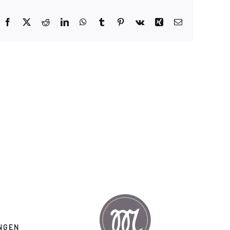
Facebook
X
Reddit
LinkedIn
WhatsApp
Tumblr
Pinterest
Vk
Xing
E-
Mail
NGEN