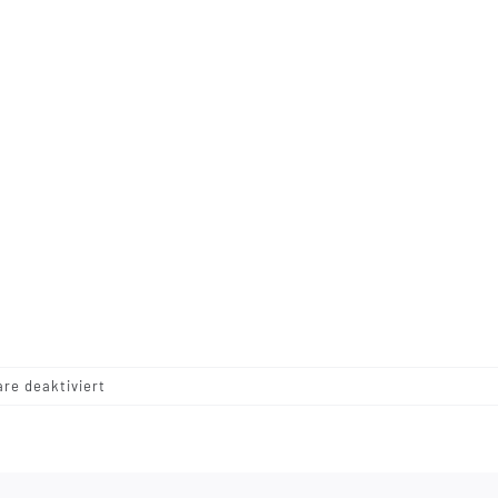
für
e deaktiviert
IMG_9033