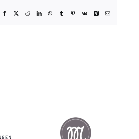
Facebook
X
Reddit
LinkedIn
WhatsApp
Tumblr
Pinterest
Vk
Xing
E-
Mail
NGEN