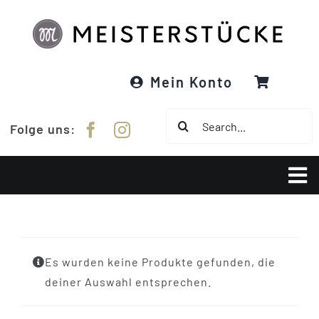
Zum
Inhalt
springen
Mein Konto
Suche
Folge uns:
nach:
Tog
Nav
Über Meisterstücke
Es wurden keine Produkte gefunden, die
RE:DESIGNED
deiner Auswahl entsprechen.
Garne