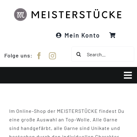
Zum
Inhalt
springen
Mein Konto
Suche
Folge uns:
nach:
Tog
Nav
Über Meisterstücke
Im Online-Shop der MEISTERSTÜCKE findest Du
RE:DESIGNED
eine große Auswahl an Top-Wolle. Alle Garne
sind handgefärbt, alle Garne sind Unikate und
Garne
bestechen durch den individuellen Charakter.