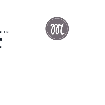
NGEN
AR
NG