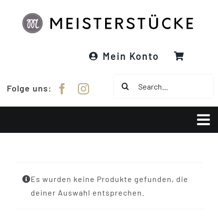
Zum
Inhalt
springen
Mein Konto
Suche
Folge uns:
nach:
Tog
Nav
Über Meisterstücke
Es wurden keine Produkte gefunden, die
RE:DESIGNED
deiner Auswahl entsprechen.
Garne