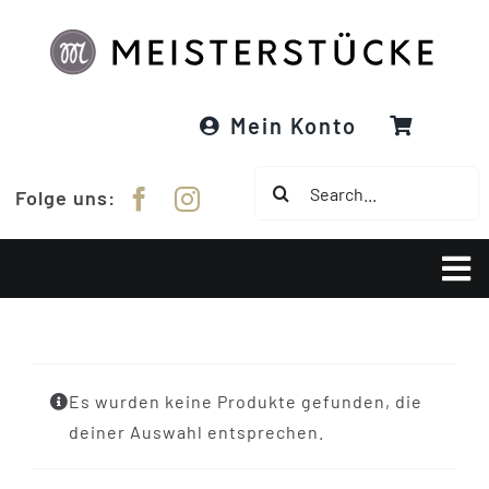
Zum
Inhalt
springen
Mein Konto
Suche
Folge uns:
nach:
Tog
Nav
Über Meisterstücke
Es wurden keine Produkte gefunden, die
RE:DESIGNED
deiner Auswahl entsprechen.
Garne