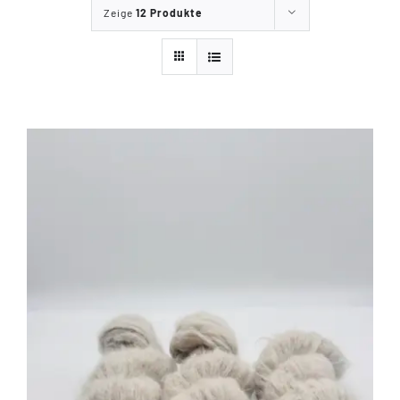
Zeige
12 Produkte
Tipps & Infos
Münster Yarn
Wollfestivals
Kontakt