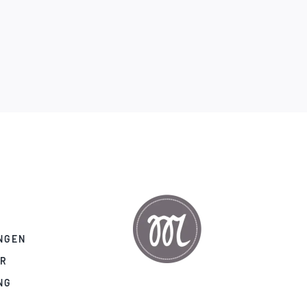
NGEN
AR
NG