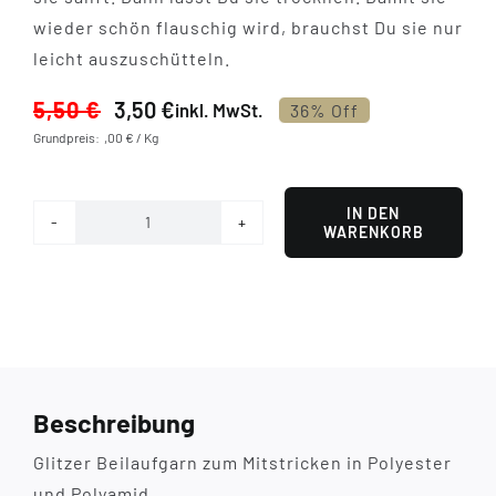
wieder schön flauschig wird, brauchst Du sie nur
leicht auszuschütteln.
5,50
€
3,50
€
inkl. MwSt.
36% Off
Ursprünglicher
Aktueller
Grundpreis: ,00 € / Kg
Preis
Preis
war:
ist:
5,50 €
3,50 €.
IN DEN
WARENKORB
Silber
Menge
Beschreibung
Glitzer Beilaufgarn zum Mitstricken in Polyester
und Polyamid