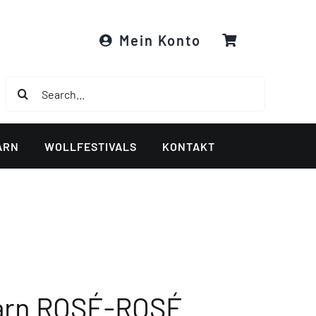
Mein Konto
Suche
nach:
ARN
WOLLFESTIVALS
KONTAKT
garn ROSÉ-ROSÉ