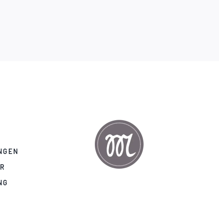
NGEN
AR
NG