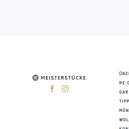
ÜBE
RE:
GAR
TIP
MÜN
WOL
KON