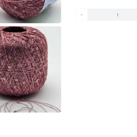
Paillet
ROSÉ-
ROSÉ
Menge