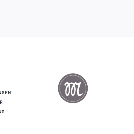
NGEN
AR
NG