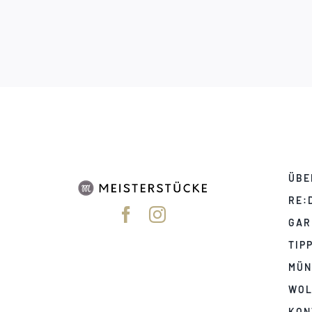
ÜBE
RE:
GAR
TIP
MÜN
WOL
KON