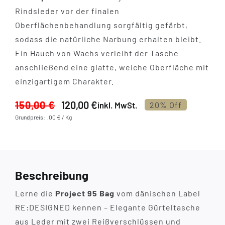
Rindsleder vor der finalen
Oberflächenbehandlung sorgfältig gefärbt,
sodass die natürliche Narbung erhalten bleibt.
Ein Hauch von Wachs verleiht der Tasche
anschließend eine glatte, weiche Oberfläche mit
einzigartigem Charakter.
150,00
€
120,00
€
inkl. MwSt.
20% Off
Ursprünglicher
Aktueller
Grundpreis: ,00 € / Kg
Preis
Preis
war:
ist:
150,00 €
120,00 €.
Beschreibung
Lerne die
Project 95 Bag
vom dänischen Label
RE:DESIGNED kennen – Elegante Gürteltasche
aus Leder mit zwei Reißverschlüssen und