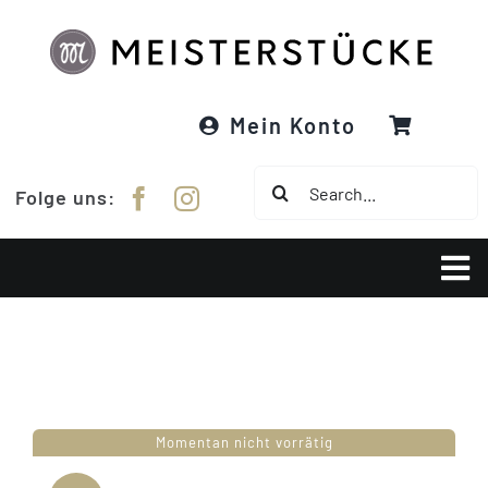
Zum
Inhalt
springen
Mein Konto
Suche
Folge uns:
nach:
Tog
Nav
Über Meisterstücke
RE:DESIGNED
Momentan nicht vorrätig
Garne