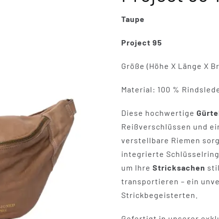
Taupe
Project 95
Größe (Höhe X Länge X Bre
Material: 100 % Rindsled
Diese hochwertige
Gürte
Reißverschlüssen und ei
verstellbare Riemen sor
integrierte Schlüsselring
um Ihre
Stricksachen
sti
transportieren – ein unve
Strickbegeisterten.
Gefertigt in unserer exk