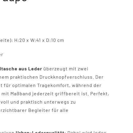
ite): H:20 x W:41 x D:10 cm
er
ltasche aus Leder
überzeugt mit zwei
nem praktischen Druckknopfverschluss. Der
gt für optimalen Tragekomfort, während der
 mit Maßband jederzeit griffbereit ist. Perfekt,
lvoll und praktisch unterwegs zu
rzichtbarer Begleiter für alle
lusiven
Urban-Lederqualität
: Dabei wird jedes