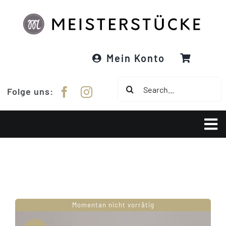
Zum
Inhalt
springen
Mein Konto
Suche
Folge uns:
nach:
Tog
Nav
Über Meisterstücke
RE:DESIGNED
Momentan nicht vorrätig
Garne