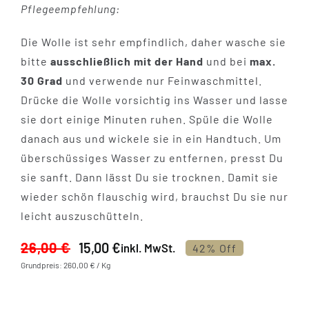
Pflegeempfehlung:
Die Wolle ist sehr empfindlich, daher wasche sie
bitte
ausschließlich mit der Hand
und bei
max.
30 Grad
und verwende nur Feinwaschmittel.
Drücke die Wolle vorsichtig ins Wasser und lasse
sie dort einige Minuten ruhen. Spüle die Wolle
danach aus und wickele sie in ein Handtuch. Um
überschüssiges Wasser zu entfernen, presst Du
sie sanft. Dann lässt Du sie trocknen. Damit sie
wieder schön flauschig wird, brauchst Du sie nur
leicht auszuschütteln.
26,00
€
15,00
€
inkl. MwSt.
42% Off
Ursprünglicher
Aktueller
Grundpreis: 260,00 € / Kg
Preis
Preis
war:
ist:
26,00 €
15,00 €.