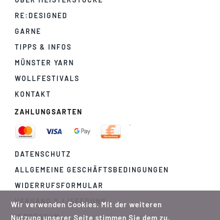
RE:DESIGNED
GARNE
TIPPS & INFOS
MÜNSTER YARN
WOLLFESTIVALS
KONTAKT
ZAHLUNGSARTEN
DATENSCHUTZ
ALLGEMEINE GESCHÄFTSBEDINGUNGEN
WIDERRUFSFORMULAR
VERSAND & LIEFERUNG
Wir verwenden Cookies. Mit der weiteren
IMPRESSUM
Nutzung unserer Seite stimmen Sie dem zu.