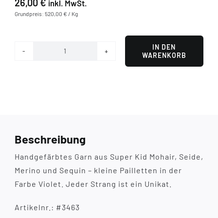
26,00
€
inkl. MwSt.
Grundpreis: 520,00 € / Kg
IN DEN
WARENKORB
Veilchen
-
mit
kleinen
Pailletten
Menge
Beschreibung
Handgefärbtes Garn aus Super Kid Mohair, Seide,
Merino und Sequin – kleine Pailletten in der
Farbe Violet. Jeder Strang ist ein Unikat.
Artikelnr.: #3463