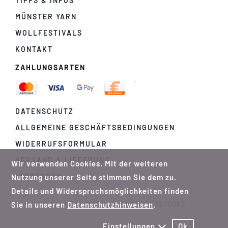
TIPPS & INFOS
MÜNSTER YARN
WOLLFESTIVALS
KONTAKT
ZAHLUNGSARTEN
DATENSCHUTZ
ALLGEMEINE GESCHÄFTSBEDINGUNGEN
WIDERRUFSFORMULAR
VERSAND & LIEFERUNG
Wir verwenden Cookies. Mit der weiteren
IMPRESSUM
Nutzung unserer Seite stimmen Sie dem zu.
Details und Widerspruchsmöglichkeiten finden
Sie in unseren
Datenschutzhinweisen
.
© Copyright 2012 - 2026 | MEISTERSTÜCKE
Einstellungen
Ok