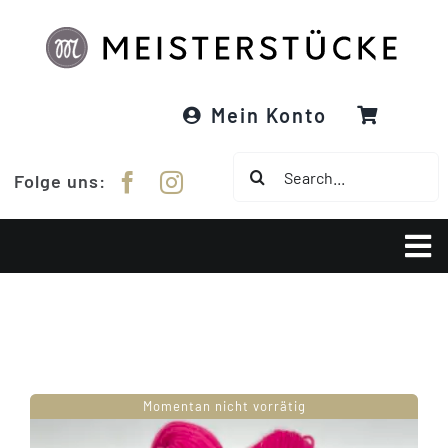
Zum
Inhalt
springen
Mein Konto
Suche
Folge uns:
nach:
Tog
Nav
Über Meisterstücke
RE:DESIGNED
Momentan nicht vorrätig
Garne