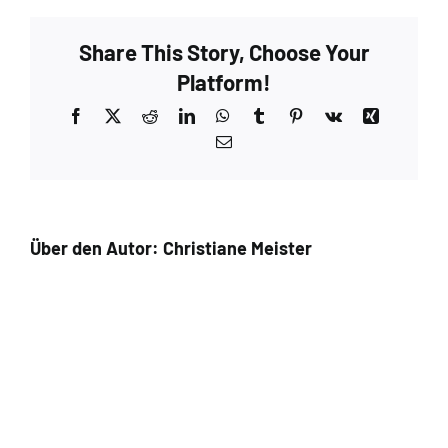
Taupe
–
Share This Story, Choose Your
Extra
5
Platform!
Facebook
X
Reddit
LinkedIn
WhatsApp
Tumblr
Pinterest
Vk
Xing
E-
Mail
Über den Autor:
Christiane Meister