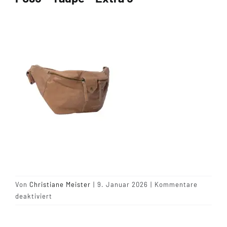
Tipps & Infos
Münster Yarn
Wollfestivals
Kontakt
Von
Christiane Meister
|
9. Januar 2026
|
Kommentare
für
deaktiviert
P095
–