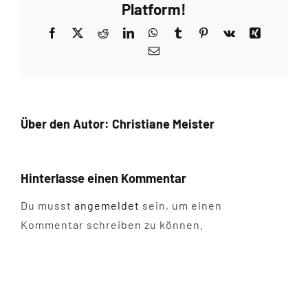
Platform!
Facebook
X
Reddit
LinkedIn
WhatsApp
Tumblr
Pinterest
Vk
Xing
E-
Mail
Über den Autor:
Christiane Meister
Hinterlasse einen Kommentar
Du musst
angemeldet
sein, um einen
Kommentar schreiben zu können.