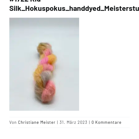
Silk_Hokuspokus_handdyed_Meisterst
Tipps & Infos
Münster Yarn
Wollfestivals
Kontakt
Von
Christiane Meister
|
31. März 2023
|
0 Kommentare