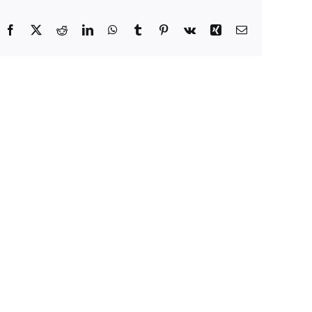
Facebook
X
Reddit
LinkedIn
WhatsApp
Tumblr
Pinterest
Vk
Xing
E-
Mail